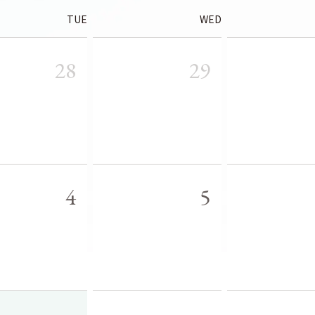
TUE
WED
28
29
4
5