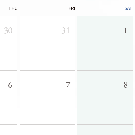
THU
FRI
SAT
30
31
1
6
7
8