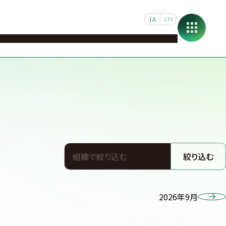
JA
EN
修・交流
学生・研究者支援
国際共同研究
GMC案内
絞り込む
2026年9月