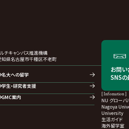
マルチキャンパス推進機構
01 愛知県名古屋市千種区不老町
お問い
名大への留学
SNS
学生・研究者支援
[ Infomation ]
GMC案内
NU グローバ
Nagoya Unive
University
生活ガイド
海外留学室