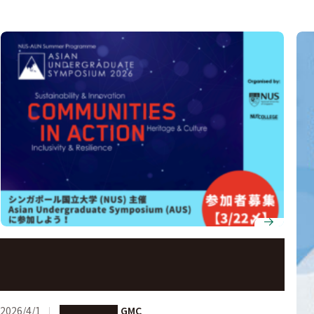
【3/22応募〆・学部生対象】シンガポール国立大
学 (NUS) 主催 Asian Undergraduate Symposium
(AUS) 参加学生募集
2026/4/1
海外への留学
GMC