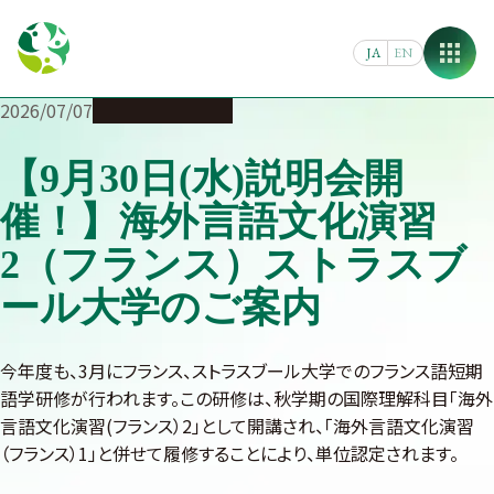
Skip
to
JA
EN
content
2026/07/07
海外への留学
短期
【9月30日(水)説明会開
催！】海外言語文化演習
2（フランス）ストラスブ
ール大学のご案内
今年度も、3月にフランス、ストラスブール大学でのフランス語短期
語学研修が行われます。この研修は、秋学期の国際理解科目「海外
言語文化演習(フランス）2」として開講され、「海外言語文化演習
（フランス）1」と併せて履修することにより、単位認定されます。